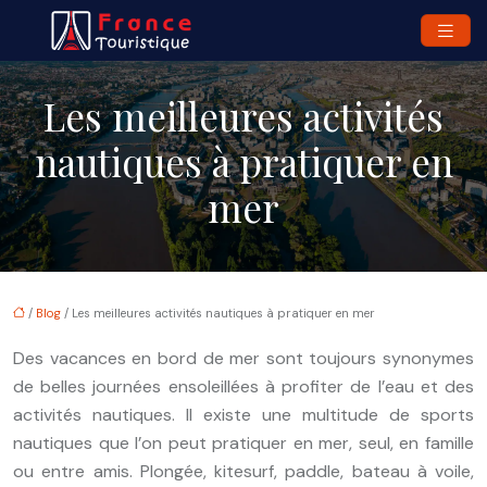
Les meilleures activités
nautiques à pratiquer en
mer
/
Blog
/ Les meilleures activités nautiques à pratiquer en mer
Des vacances en bord de mer sont toujours synonymes
de belles journées ensoleillées à profiter de l’eau et des
activités nautiques. Il existe une multitude de sports
nautiques que l’on peut pratiquer en mer, seul, en famille
ou entre amis. Plongée, kitesurf, paddle, bateau à voile,